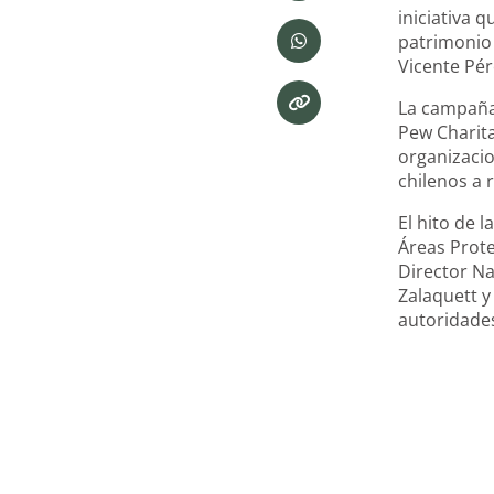
iniciativa 
patrimonio 
Vicente Pér
La campaña 
Pew Charit
organizacion
chilenos a 
El hito de 
Áreas Prote
Director Na
Zalaquett y
autoridades