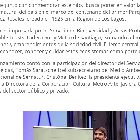
que junto con conmemorar este hito, busca poner en valor la
natural del país en el marco del centenario del primer Parq
ez Rosales, creado en 1926 en la Región de Los Lagos.
es impulsada por el Servicio de Biodiversidad y Áreas Pro
able Trusts, Ladera Sur y Metro de Santiago, sumando ade
es y emprendimientos de la sociedad civil. El lema central de
reconocer, conocer y cuidar estos ecosistemas como parte
lanzamiento contó con la participación del director del Servi
gidas, Tomás Saratscheff; el subsecretario del Medio Ambient
cional de Sernatur, Cristóbal Benítez; la presidenta ejecuti
 la Directora de la Corporación Cultural Metro Arte, Javiera
 del sector público y privado.