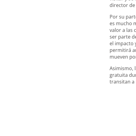
director de
Por su part
es mucho má
valor a la
ser parte d
el impacto 
permitirá a
mueven por 
Asimismo, l
gratuita du
transitan a 