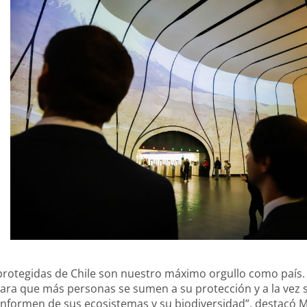
 protegidas de Chile son nuestro máximo orgullo como país
ara que más personas se sumen a su protección y a la vez 
e informen de sus ecosistemas y su biodiversidad”, destacó 