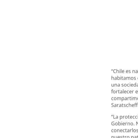
“Chile es n
habitamos e
una socied
fortalecer 
compartimos
Saratscheff
“La protecc
Gobierno. N
conectarlos
nuestro pat