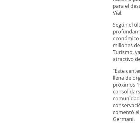
para el des
Vial.
Según el úl
profundamen
económico r
millones de
Turismo, ya
atractivo d
“Este cente
llena de or
próximos 1
consolidars
comunidade
conservació
comentó el 
Germani.