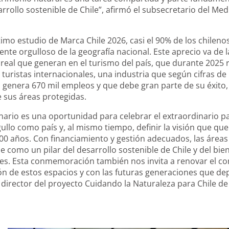
arrollo sostenible de Chile”, afirmó el subsecretario del Me
timo estudio de Marca Chile 2026, casi el 90% de los chilenos
te orgulloso de la geografía nacional. Este aprecio va de
eal que generan en el turismo del país, que durante 2025 r
 turistas internacionales, una industria que según cifras de
 genera 670 mil empleos y que debe gran parte de su éxito,
e sus áreas protegidas.
nario es una oportunidad para celebrar el extraordinario p
gullo como país y, al mismo tiempo, definir la visión que qu
00 años. Con financiamiento y gestión adecuados, las área
e como un pilar del desarrollo sostenible de Chile y del bien
s. Esta conmemoración también nos invita a renovar el c
n de estos espacios y con las futuras generaciones que de
director del proyecto Cuidando la Naturaleza para Chile de 