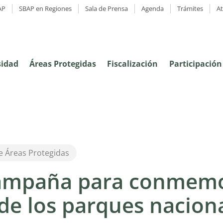
AP
SBAP en Regiones
Sala de Prensa
Agenda
Trámites
A
sidad
Áreas Protegidas
Fiscalización
Participació
e Áreas Protegidas
ampaña para conmemo
de los parques nacion