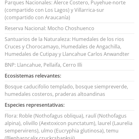
Parques Nacionales: Alerce Costero, Puyehue-norte
(compartido con Los Lagos) y Villarrica-sur
(compartido con Araucanía)
Reserva Nacional: Mocho Choshuenco
Santuarios de la Naturaleza: Humedales de los rios
Cruces y Chorocamayo, Humedales de Angachilla,
Humedales de Cutipay y Llancahue Carlos Anwandter
BNP: Llancahue, Pellaifa, Cerro Illi
Ecosistemas relevantes:
Bosque caducifolio templado, bosque siempreverde,
humedales costeros, praderas altoandinas
Especies representativas:
Flora: Roble (Nothofagus obliqua), raulí (Nothofagus
alpina), olivillo (Aextoxicon punctatum), laurel (Laurelia
sempervirens), ulmo (Eucryphia glutinosa), temu
(Blepharocalix cruckcshanksii)